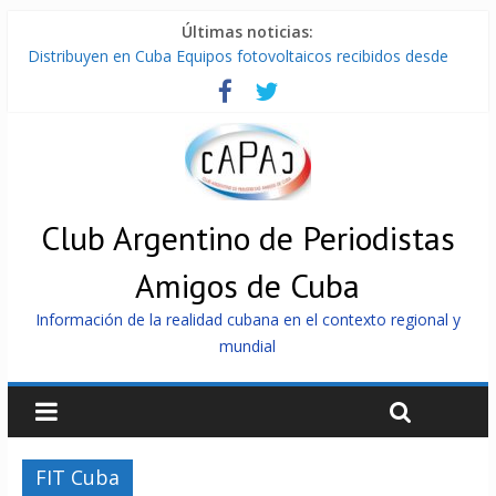
Últimas noticias:
Distribuyen en Cuba Equipos fotovoltaicos recibidos desde
Argentina
La ONU condena medidas de EE.UU contra Cuba
Cuba alerta sobre doctrina militar de dominación de EEUU
Nuevas sanciones de EEUU contra Cuba apuntan a la
cooperación militar con Rusia y China
Brutal represión contra los que marchan para que no se
venda la patria
Club Argentino de Periodistas
Amigos de Cuba
Información de la realidad cubana en el contexto regional y
mundial
FIT Cuba