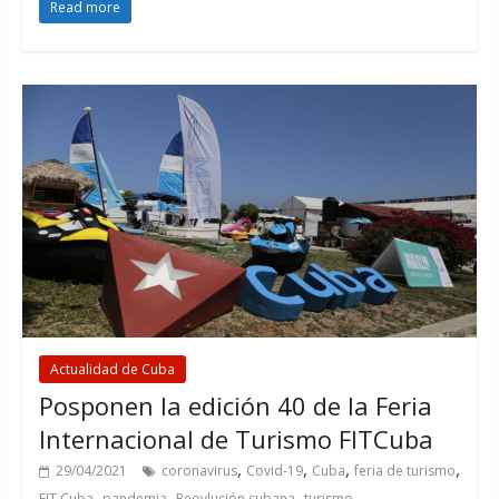
Read more
Actualidad de Cuba
Posponen la edición 40 de la Feria
Internacional de Turismo FITCuba
,
,
,
,
29/04/2021
coronavirus
Covid-19
Cuba
feria de turismo
,
,
,
FIT Cuba
pandemia
Reovlución cubana
turismo