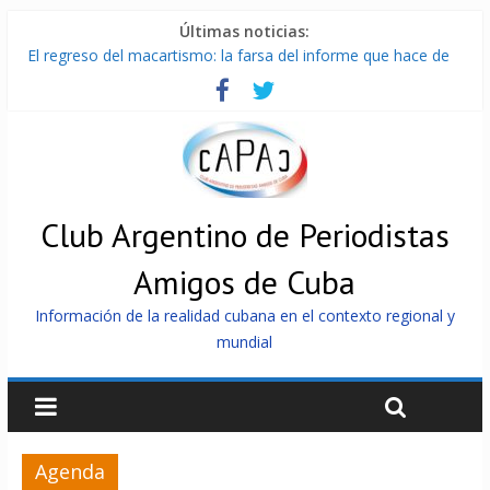
Últimas noticias:
El regreso del macartismo: la farsa del informe que hace de
Cuba el enemigo perfecto
Milei firmó memorándum con EE.UU sin informarlo
China presenta robots que pueden razonar, moverse y asistir
a personas
La Habana avanza en reconexión tras nuevo apagón
Más de 7 000 contenedores impedidos de llegar a Cuba
Club Argentino de Periodistas
Amigos de Cuba
Información de la realidad cubana en el contexto regional y
mundial
Agenda