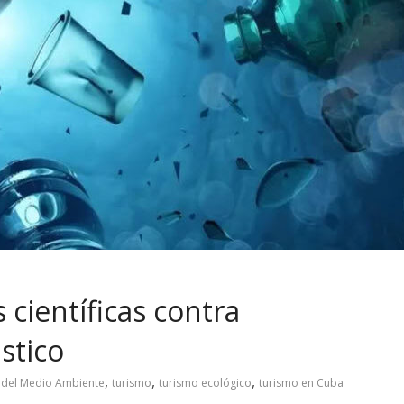
científicas contra
stico
,
,
,
 del Medio Ambiente
turismo
turismo ecológico
turismo en Cuba