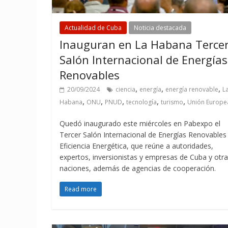
Actualidad de Cuba
Noticia destacada
Inauguran en La Habana Terce
Salón Internacional de Energías
Renovables
,
,
,
20/09/2024
ciencia
energía
energía renovable
L
,
,
,
,
,
Habana
ONU
PNUD
tecnología
turismo
Unión Europe
Quedó inaugurado este miércoles en Pabexpo el
Tercer Salón Internacional de Energías Renovables
Eficiencia Energética, que reúne a autoridades,
expertos, inversionistas y empresas de Cuba y otr
naciones, además de agencias de cooperación.
Read more