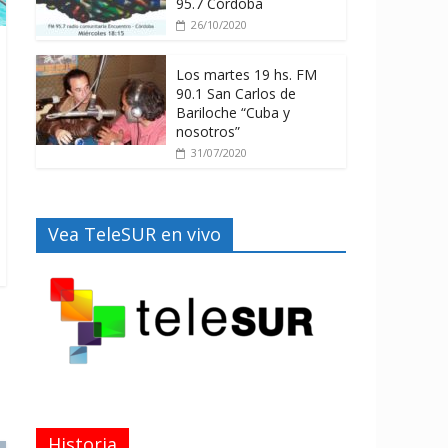
95.7 Córdoba
26/10/2020
Los martes 19 hs. FM
90.1 San Carlos de
Bariloche “Cuba y
nosotros”
31/07/2020
Vea TeleSUR en vivo
Historia