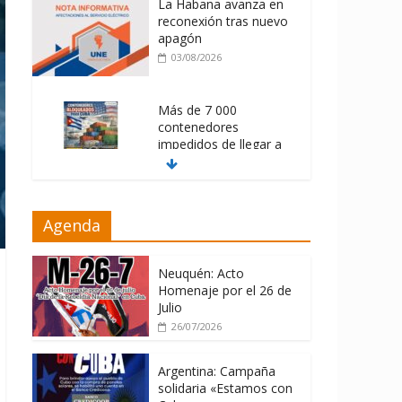
La Habana avanza en
reconexión tras nuevo
apagón
03/08/2026
Más de 7 000
contenedores
impedidos de llegar a
Cuba
03/08/2026
Milei firmó
Agenda
memorándum con
EE.UU sin informarlo
Neuquén: Acto
04/08/2026
Homenaje por el 26 de
Julio
26/07/2026
Argentina: Campaña
solidaria «Estamos con