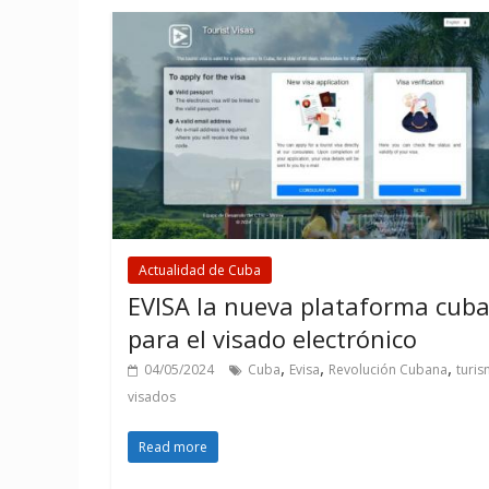
Actualidad de Cuba
EVISA la nueva plataforma cub
para el visado electrónico
,
,
,
04/05/2024
Cuba
Evisa
Revolución Cubana
turi
visados
Read more