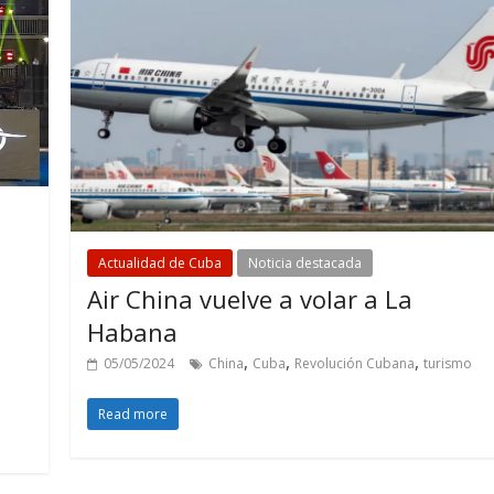
Actualidad de Cuba
Noticia destacada
Air China vuelve a volar a La
Habana
,
,
,
05/05/2024
China
Cuba
Revolución Cubana
turismo
Read more