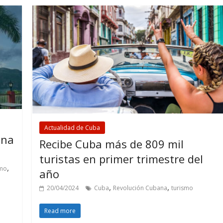
Actualidad de Cuba
ana
Recibe Cuba más de 809 mil
turistas en primer trimestre del
,
smo
año
,
,
20/04/2024
Cuba
Revolución Cubana
turismo
Read more