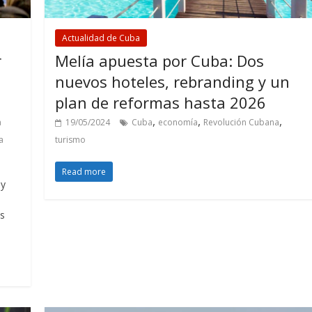
Actualidad de Cuba
r
Melía apuesta por Cuba: Dos
nuevos hoteles, rebranding y un
plan de reformas hasta 2026
,
,
,
a
19/05/2024
Cuba
economía
Revolución Cubana
a
turismo
Read more
 y
as