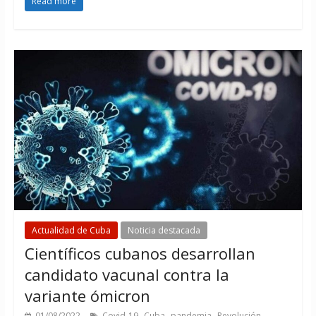
Read more
Actualidad de Cuba
Noticia destacada
Científicos cubanos desarrollan
candidato vacunal contra la
variante ómicron
,
,
,
01/08/2022
Covid-19
Cuba
pandemia
Revolución