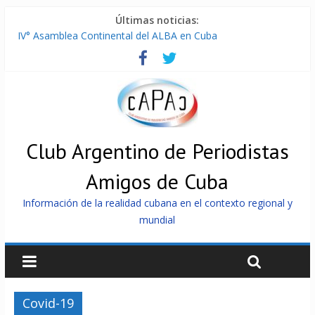
Últimas noticias:
IV° Asamblea Continental del ALBA en Cuba
ONU gestiona con “varios países interesados” envío de
combustible a Cuba
Cuba, la «Gaza silenciosa»
Encuentro de Partidos Comunistas y Obreros en Cuba
China envía a Cuba sistemas 5.000 fotovoltaicos
Club Argentino de Periodistas
Amigos de Cuba
Información de la realidad cubana en el contexto regional y
mundial
Covid-19