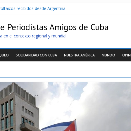
oltaicos recibidos desde Argentina
U contra Cuba
r de dominación de EEUU
de Periodistas Amigos de Cuba
Cuba apuntan a la cooperación militar con Rusia y China
archan para que no se venda la patria
a en el contexto regional y mundial
OQUEO
SOLIDARIDAD CON CUBA
NUESTRA AMÉRICA
MUNDO
OPIN