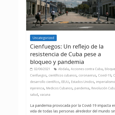
Uncategorized
Cienfuegos: Un reflejo de la
resistencia de Cuba pese a
bloqueo y pandemia
,
,
02/06/2021
Abdala
Acciones contra Cuba
bloqu
,
,
,
,
Cienfuegos
científicos cubanos
coronavirus
Covid-19
,
,
,
desarrollo científico
EEUU
Estados Unidos
imperialism
,
,
,
injerencia
Medicos Cubanos
pandemia
Revolución Cub
,
salud
vacuna
La pandemia provocada por la Covid-19 impacta en
vida de todas las personas alrededor del mundo si