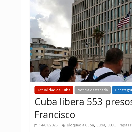
Actualidad de Cuba
Noticia destacada
Uncatego
Cuba libera 553 presos
Francisco
,
,
,
14/01/2025
Bloqueo a Cuba
Cuba
EEUU
Papa Fr