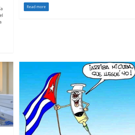
Read more
ía
el
a