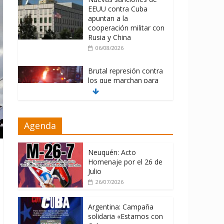
EEUU contra Cuba
apuntan a la
cooperación militar con
Rusia y China
06/08/2026
Brutal represión contra
los que marchan para
que no se venda la
patria
06/08/2026
Agenda
La ONU condena
medidas de EE.UU
contra Cuba
Neuquén: Acto
Homenaje por el 26 de
06/08/2026
Julio
26/07/2026
Argentina: Campaña
solidaria «Estamos con