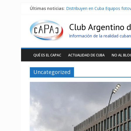
Últimas noticias:
Distribuyen en Cuba Equipos fotov
La ONU condena medidas de EE.U
Cuba alerta sobre doctrina milita
Club Argentino 
Nuevas sanciones de EEUU contra 
Brutal represión contra los que m
Información de la realidad cuban
QUÉ ES EL CAPAC
ACTUALIDAD DE CUBA
NO AL BL
Uncategorized