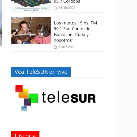
95.7 Córdoba
26/10/2020
Los martes 19 hs. FM
90.1 San Carlos de
Bariloche “Cuba y
nosotros”
31/07/2020
Vea TeleSUR en vivo
Historia