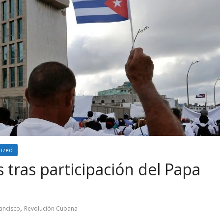
rized
 tras participación del Papa
,
ancisco
Revolución Cubana