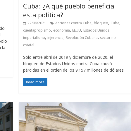
Cuba: ¿A qué pueblo beneficia
esta política?
,
,
,
22/06/2021
Acciones contra Cuba
bloqueo
Cuba
ido
,
,
,
,
cuentapropismo
economía
EEUU
Estados Unidos
l
,
,
,
imperialismo
injerencia
Revolución Cubana
sector no
bolo
estatal
 la
Solo entre abril de 2019 y diciembre de 2020, el
bloqueo de Estados Unidos contra Cuba causó
pérdidas en el orden de los 9.157 millones de dólares.
Read more