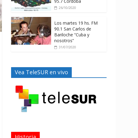
95.7 Córdoba
26/10/2020
Los martes 19 hs. FM
90.1 San Carlos de
Bariloche “Cuba y
nosotros”
31/07/2020
Vea TeleSUR en vivo
Historia