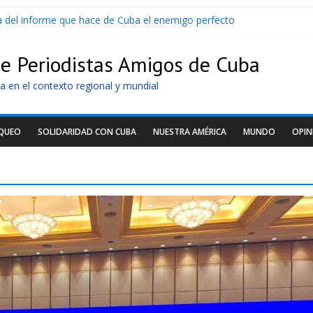
sa del informe que hace de Cuba el enemigo perfecto
U sin informarlo
 razonar, moverse y asistir a personas
de Periodistas Amigos de Cuba
tras nuevo apagón
idos de llegar a Cuba
a en el contexto regional y mundial
OQUEO
SOLIDARIDAD CON CUBA
NUESTRA AMÉRICA
MUNDO
OPIN