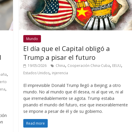
Mundo
El día que el Capital obligó a
l
Trump a pisar el futuro
,
,
,
19/05/2026
China
Cooperación China-Cuba
EEUU
,
Estados Unidos
injerencia
,
paña
erto
El imprevisible Donald Trump llegó a Beijing; a otro
,
ana
mundo. No al mundo que él desea, ni al que ve, ni al
que irremediablemente se agota. Trump estaba
pisando el mundo del futuro, ese que inexorablemente
se impone a pesar de él y de su gobierno.
ción
on
Read more