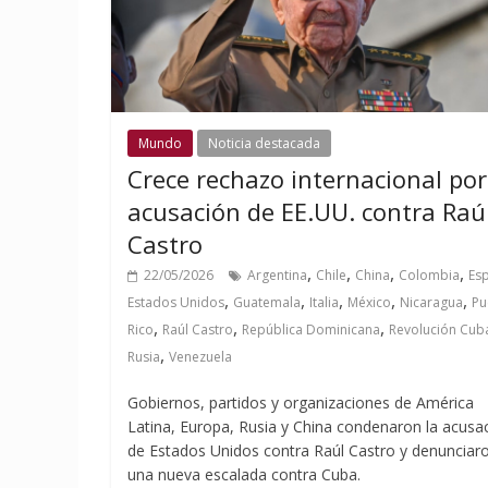
Mundo
Noticia destacada
Crece rechazo internacional por
acusación de EE.UU. contra Raú
Castro
,
,
,
,
22/05/2026
Argentina
Chile
China
Colombia
Es
,
,
,
,
,
Estados Unidos
Guatemala
Italia
México
Nicaragua
Pu
,
,
,
Rico
Raúl Castro
República Dominicana
Revolución Cub
,
Rusia
Venezuela
Gobiernos, partidos y organizaciones de América
Latina, Europa, Rusia y China condenaron la acusa
de Estados Unidos contra Raúl Castro y denunciar
una nueva escalada contra Cuba.