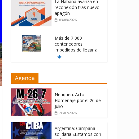
La Habana avanza en
reconexión tras nuevo
apagón
03/08/2026
Más de 7 000
contenedores
impedidos de llegar a
Cuba
03/08/2026
Milei firmó
Agenda
memorándum con
EE.UU sin informarlo
Neuquén: Acto
04/08/2026
Homenaje por el 26 de
Julio
26/07/2026
Argentina: Campaña
solidaria «Estamos con