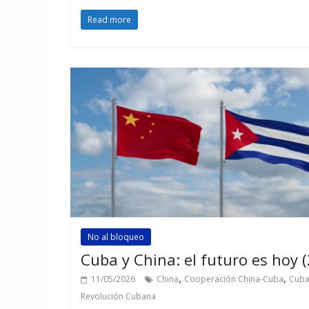
Read more
No al bloqueo
Cuba y China: el futuro es hoy (
,
,
11/05/2026
China
Cooperación China-Cuba
Cub
Revolución Cubana