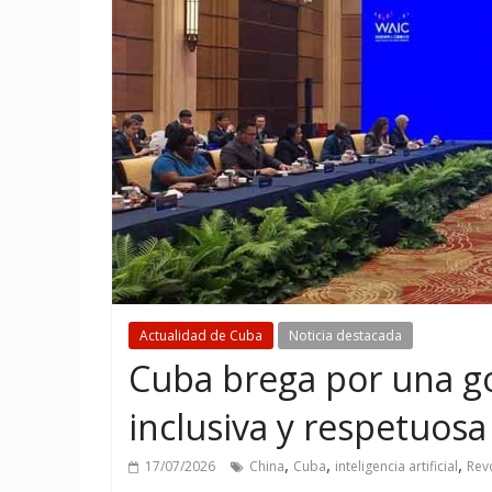
Actualidad de Cuba
Noticia destacada
Cuba brega por una go
inclusiva y respetuosa
,
,
,
17/07/2026
China
Cuba
inteligencia artificial
Rev