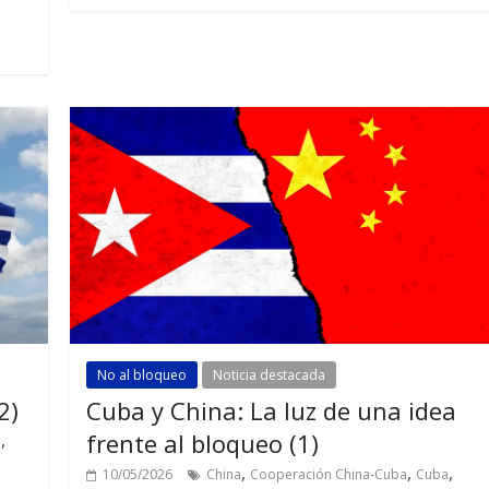
No al bloqueo
Noticia destacada
2)
Cuba y China: La luz de una idea
frente al bloqueo (1)
,
a
,
,
,
10/05/2026
China
Cooperación China-Cuba
Cuba