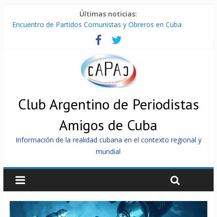
Últimas noticias:
Encuentro de Partidos Comunistas y Obreros en Cuba
Díaz-Canel: «Cuba no tiene que adoctrinar a nadie, no tiene
que exportar ideas; es la historia la que imparte lecciones»
Entregan en Cuba equipos fotovoltaicos a familias con niños
electrodependientes
ONU gestiona con “varios países interesados” envío de
combustible a Cuba
Cuba, la «Gaza silenciosa»
Club Argentino de Periodistas
Amigos de Cuba
Información de la realidad cubana en el contexto regional y
mundial