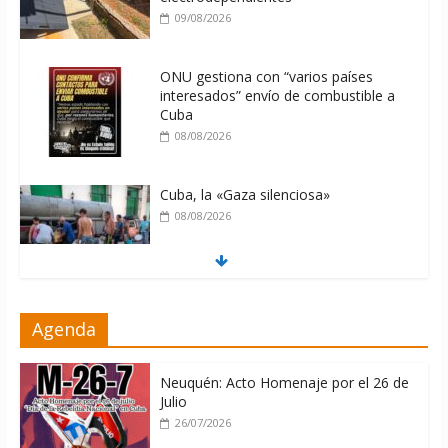
09/08/2026
ONU gestiona con “varios países
interesados” envío de combustible a
Cuba
08/08/2026
Cuba, la «Gaza silenciosa»
08/08/2026
Díaz-Canel: «Cuba no tiene que
Agenda
adoctrinar a nadie, no tiene que
exportar ideas; es la historia la que
imparte lecciones»
Neuquén: Acto Homenaje por el 26 de
10/08/2026
Julio
26/07/2026