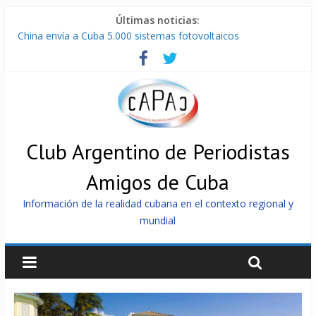
Últimas noticias:
China envía a Cuba 5.000 sistemas fotovoltaicos
Entregan en Cuba equipos fotovoltaicos a familias con niños
electrodependientes
ONU gestiona con “varios países interesados” envío de
combustible a Cuba
Cuba, la «Gaza silenciosa»
Encuentro de Partidos Comunistas y Obreros en Cuba
Club Argentino de Periodistas
Amigos de Cuba
Información de la realidad cubana en el contexto regional y
mundial