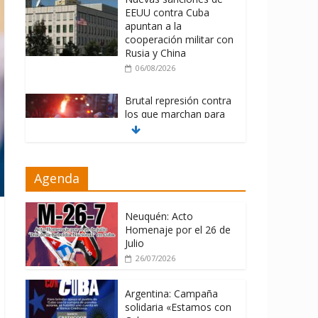
EEUU contra Cuba
apuntan a la
cooperación militar con
Rusia y China
06/08/2026
Brutal represión contra
los que marchan para
que no se venda la
patria
06/08/2026
Agenda
La ONU condena
medidas de EE.UU
contra Cuba
Neuquén: Acto
Homenaje por el 26 de
06/08/2026
Julio
26/07/2026
Argentina: Campaña
solidaria «Estamos con