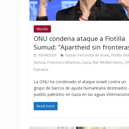
Mundo
ONU condena ataque a Flotilla
Sumud: “Apartheid sin frontera
,
30/04/2026
Estado Terrorista de Israel
Flotilla Gl
,
,
,
,
Sumud
Francesca Albanese
Gaza
Mar Mediterráneo
O
Palestina
La ONU ha condenado el ataque israelí contra un
grupo de barcos de ayuda humanitaria destinados 
pueblo palestino en Gaza en las aguas internaciona
Read more