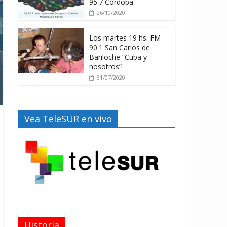
95.7 Córdoba
26/10/2020
Los martes 19 hs. FM
90.1 San Carlos de
Bariloche “Cuba y
nosotros”
31/07/2020
Vea TeleSUR en vivo
Historia