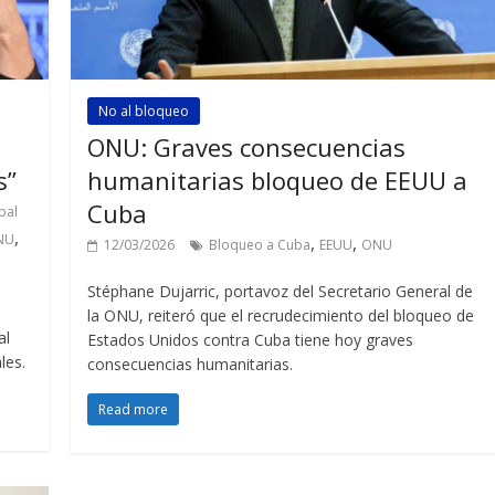
No al bloqueo
ONU: Graves consecuencias
s”
humanitarias bloqueo de EEUU a
Cuba
obal
,
NU
,
,
12/03/2026
Bloqueo a Cuba
EEUU
ONU
Stéphane Dujarric, portavoz del Secretario General de
la ONU, reiteró que el recrudecimiento del bloqueo de
al
Estados Unidos contra Cuba tiene hoy graves
les.
consecuencias humanitarias.
Read more