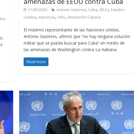
amenazas de EEUU contra Cuba
,
,
,
11/05/2026
Antonio Guterres
Cuba
EEUU
Estados
,
,
,
Unidos
injerencia
ONU
Revolución Cubana
ana
El máximo representante de las Naciones Unidas,
António Guterres, afirmó que “no hay ninguna solución
io
militar que se pueda buscar para Cuba” en medio de
os
las amenazas de Washington contra La Habana.
Read more