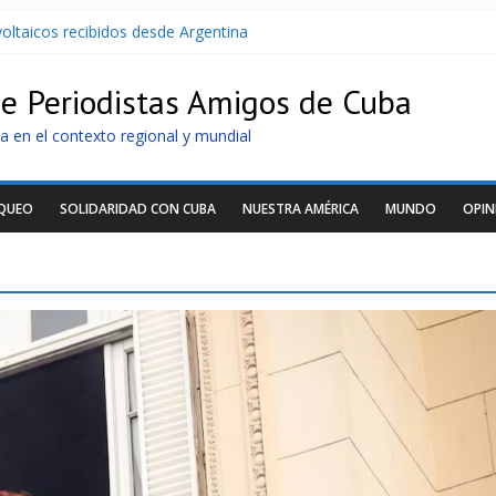
oltaicos recibidos desde Argentina
U contra Cuba
r de dominación de EEUU
de Periodistas Amigos de Cuba
Cuba apuntan a la cooperación militar con Rusia y China
archan para que no se venda la patria
a en el contexto regional y mundial
OQUEO
SOLIDARIDAD CON CUBA
NUESTRA AMÉRICA
MUNDO
OPIN