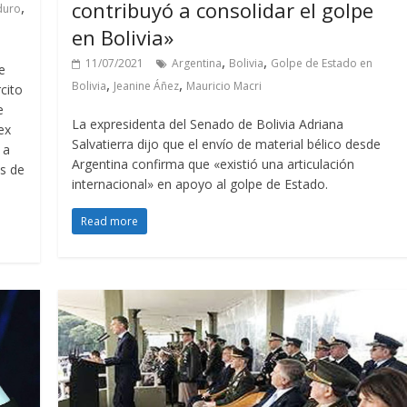
contribuyó a consolidar el golpe
,
duro
en Bolivia»
,
,
11/07/2021
Argentina
Bolivia
Golpe de Estado en
e
,
,
Bolivia
Jeanine Áñez
Mauricio Macri
cito
e
La expresidenta del Senado de Bolivia Adriana
ex
Salvatierra dijo que el envío de material bélico desde
 a
Argentina confirma que «existió una articulación
os de
internacional» en apoyo al golpe de Estado.
Read more