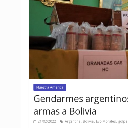
Nuestra América
Gendarmes argentinos 
armas a Bolivia
,
,
,
21/02/2022
Argentina
Bolivia
Evo Morales
golpe 