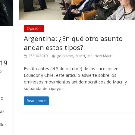
Opinión
Argentina: ¿En qué otro asunto
andan estos tipos?
,
,
25/10/2019
golpismo
Macri
Mauricio Macri
019
Escrito antes (el 5 de octubre) de los sucesos en
o
Ecuador y Chile, este artículo advierte sobre los
ominosos movimientos antidemocráticos de Macri y
su banda de cipayos.
io
Read more
mas
ller