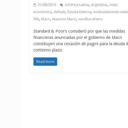
,
,
31/08/2019
América Latina
Argentina
crisis
,
,
,
económica
default
Deuda Externa
endeudamiento exte
,
,
,
FMI
Macri
Mauricio Macri
neoliberalismo
Standard & Poor’s consideró por que las medidas
financieras anunciadas por el gobierno de Macri
constituyen una cesación de pagos para la deuda 
cortísimo plazo.
Read more