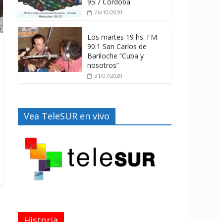
95.7 Córdoba
26/10/2020
Los martes 19 hs. FM
90.1 San Carlos de
Bariloche “Cuba y
nosotros”
31/07/2020
Vea TeleSUR en vivo
Historia