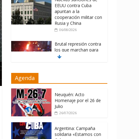
EEUU contra Cuba
apuntan a la
cooperación militar con
Rusia y China
06/08/2026
Brutal represión contra
los que marchan para
que no se venda la
patria
06/08/2026
Agenda
La ONU condena
medidas de EE.UU
contra Cuba
Neuquén: Acto
Homenaje por el 26 de
06/08/2026
Julio
26/07/2026
Argentina: Campaña
solidaria «Estamos con