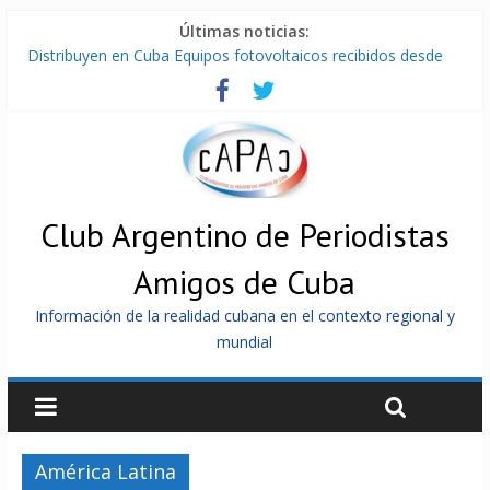
Últimas noticias:
Distribuyen en Cuba Equipos fotovoltaicos recibidos desde
Argentina
La ONU condena medidas de EE.UU contra Cuba
Cuba alerta sobre doctrina militar de dominación de EEUU
Nuevas sanciones de EEUU contra Cuba apuntan a la
cooperación militar con Rusia y China
Brutal represión contra los que marchan para que no se
venda la patria
Club Argentino de Periodistas
Amigos de Cuba
Información de la realidad cubana en el contexto regional y
mundial
América Latina