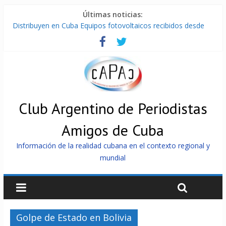
Últimas noticias:
Distribuyen en Cuba Equipos fotovoltaicos recibidos desde
Argentina
La ONU condena medidas de EE.UU contra Cuba
Cuba alerta sobre doctrina militar de dominación de EEUU
Nuevas sanciones de EEUU contra Cuba apuntan a la
cooperación militar con Rusia y China
Brutal represión contra los que marchan para que no se
venda la patria
Club Argentino de Periodistas
Amigos de Cuba
Información de la realidad cubana en el contexto regional y
mundial
Golpe de Estado en Bolivia