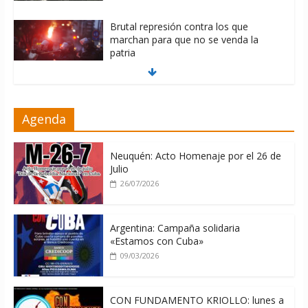
Brutal represión contra los que
marchan para que no se venda la
patria
06/08/2026
La ONU condena medidas de EE.UU
Agenda
contra Cuba
06/08/2026
Neuquén: Acto Homenaje por el 26 de
Julio
26/07/2026
Argentina: Campaña solidaria
«Estamos con Cuba»
09/03/2026
CON FUNDAMENTO KRIOLLO: lunes a