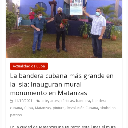
Actualidad de Cuba
La bandera cubana más grande en
la Isla: Inauguran mural
monumento en Matanzas
,
,
,
11/10/2021
arte
artes plásticas
bandera
bandera
,
,
,
,
,
cubana
Cuba
Matanzas
pintura
Revolución Cubana
símbolos
patrios
En la ciudad de Matanzas inauguraron este lunes el mural