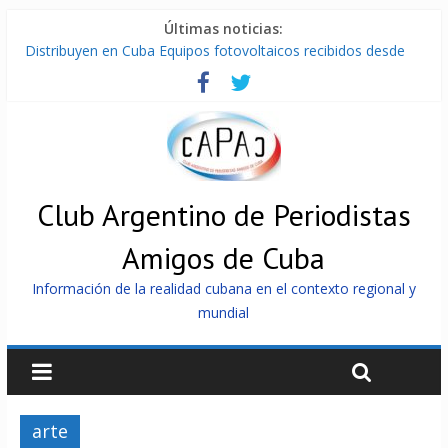
Últimas noticias:
Distribuyen en Cuba Equipos fotovoltaicos recibidos desde
Argentina
La ONU condena medidas de EE.UU contra Cuba
Cuba alerta sobre doctrina militar de dominación de EEUU
Nuevas sanciones de EEUU contra Cuba apuntan a la
cooperación militar con Rusia y China
Brutal represión contra los que marchan para que no se
venda la patria
Club Argentino de Periodistas
Amigos de Cuba
Información de la realidad cubana en el contexto regional y
mundial
arte