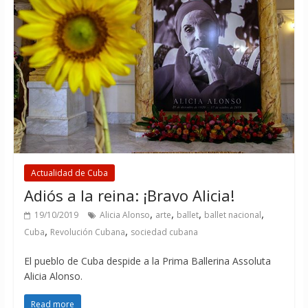
Actualidad de Cuba
Adiós a la reina: ¡Bravo Alicia!
,
,
,
,
19/10/2019
Alicia Alonso
arte
ballet
ballet nacional
,
,
Cuba
Revolución Cubana
sociedad cubana
El pueblo de Cuba despide a la Prima Ballerina Assoluta
Alicia Alonso.
Read more