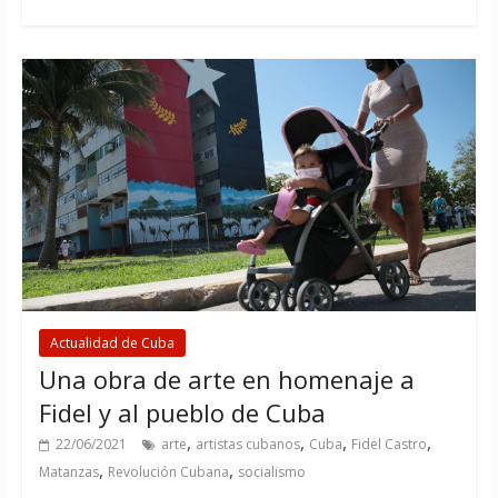
Actualidad de Cuba
Una obra de arte en homenaje a
Fidel y al pueblo de Cuba
,
,
,
,
22/06/2021
arte
artistas cubanos
Cuba
Fidel Castro
,
,
Matanzas
Revolución Cubana
socialismo