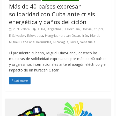
Más de 40 países expresan
solidaridad con Cuba ante crisis
energética y daños del ciclón
,
,
,
,
,
23/10/2024
ALBA
Argentina
Bielorrusia
Bolivia
Chipre
,
,
,
,
,
,
El Salvador
Eslovaquia
Hungría
huracán Oscar
Irán
Irlanda
,
,
,
Miguel Díaz-Canel Bermúdez
Nicaragua
Rusia
Venezuela
El presidente cubano, Miguel Díaz-Canel, destacó las
muestras de solidaridad expresadas por más de 40 países
y organismos internacionales ante el apagón eléctrico y el
impacto de un huracán Oscar.
Read more