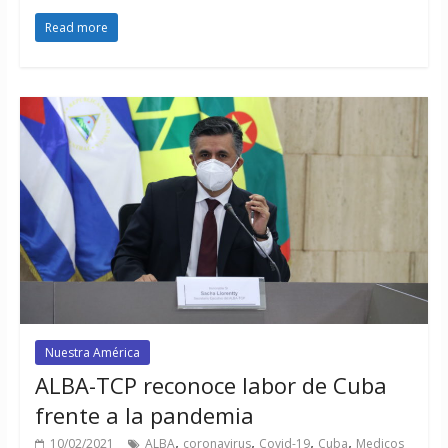
Read more
Nuestra América
ALBA-TCP reconoce labor de Cuba
frente a la pandemia
,
,
,
,
10/02/2021
ALBA
coronavirus
Covid-19
Cuba
Medicos