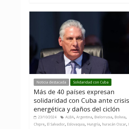
Noticia destacada
Solidaridad con Cuba
Más de 40 países expresan
solidaridad con Cuba ante crisi
energética y daños del ciclón
,
,
,
,
23/10/2024
ALBA
Argentina
Bielorrusia
Bolivia
,
,
,
,
,
Chipre
El Salvador
Eslovaquia
Hungría
huracán Oscar