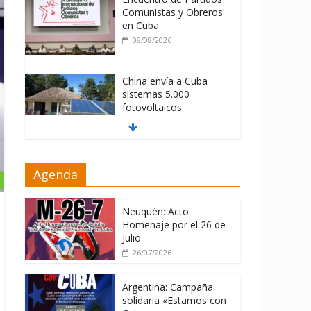
Comunistas y Obreros
en Cuba
08/08/2026
China envía a Cuba
sistemas 5.000
fotovoltaicos
08/08/2026
ONU gestiona con
Agenda
“varios países
interesados” envío de
combustible a Cuba
Neuquén: Acto
08/08/2026
Homenaje por el 26 de
Julio
26/07/2026
Argentina: Campaña
solidaria «Estamos con