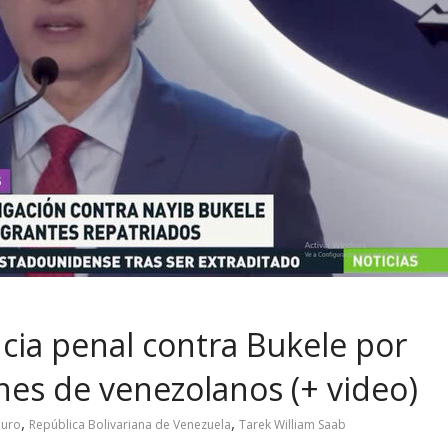
ia penal contra Bukele por
nes de venezolanos (+ video)
,
,
duro
República Bolivariana de Venezuela
Tarek William Saab