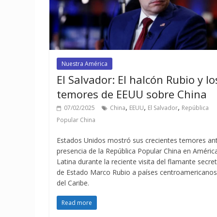
Nuestra América
El Salvador: El halcón Rubio y lo
temores de EEUU sobre China
,
,
,
07/02/2025
China
EEUU
El Salvador
República
Popular China
Estados Unidos mostró sus crecientes temores ant
presencia de la República Popular China en Améric
Latina durante la reciente visita del flamante secre
de Estado Marco Rubio a países centroamericanos
del Caribe.
Read more