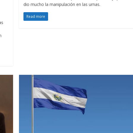
dio mucho la manipulación en las urnas.
Read more
as
n