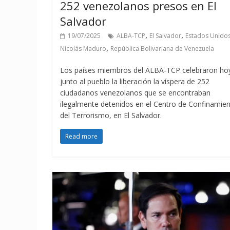
252 venezolanos presos en El
Salvador
,
,
19/07/2025
ALBA-TCP
El Salvador
Estados Unido
,
Nicolás Maduro
República Bolivariana de Venezuela
Los países miembros del ALBA-TCP celebraron ho
junto al pueblo la liberación la víspera de 252
ciudadanos venezolanos que se encontraban
ilegalmente detenidos en el Centro de Confinamie
del Terrorismo, en El Salvador.
Read more