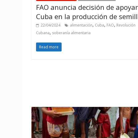
FAO anuncia decisión de apoyar
Cuba en la producción de semil
,
,
,
22/04/2024
alimentación
Cuba
FAO
Revolución
,
Cubana
soberanía alimentaria
Read more