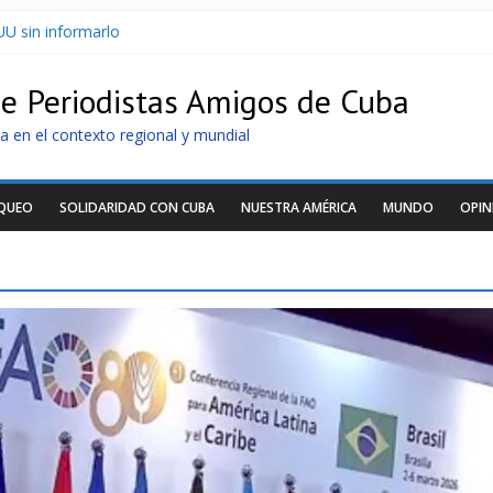
U sin informarlo
r de dominación de EEUU
Cuba apuntan a la cooperación militar con Rusia y China
de Periodistas Amigos de Cuba
archan para que no se venda la patria
oltaicos recibidos desde Argentina
a en el contexto regional y mundial
OQUEO
SOLIDARIDAD CON CUBA
NUESTRA AMÉRICA
MUNDO
OPIN