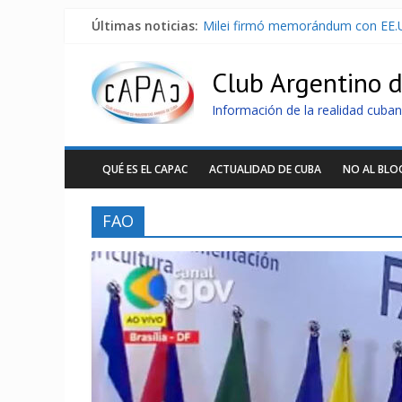
Últimas noticias:
Milei firmó memorándum con EE.U
Cuba alerta sobre doctrina milita
Nuevas sanciones de EEUU contra 
Club Argentino 
Brutal represión contra los que m
Distribuyen en Cuba Equipos fotov
Información de la realidad cuban
QUÉ ES EL CAPAC
ACTUALIDAD DE CUBA
NO AL BL
FAO