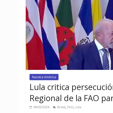
Nuestra América
Lula critica persecuc
Regional de la FAO par
,
,
08/03/2026
Brasil
FAO
Lula