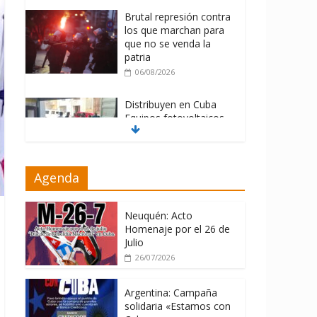
Brutal represión contra
los que marchan para
que no se venda la
patria
06/08/2026
Distribuyen en Cuba
Equipos fotovoltaicos
recibidos desde
Argentina
06/08/2026
Agenda
Cuba alerta sobre
doctrina militar de
Neuquén: Acto
dominación de EEUU
Homenaje por el 26 de
06/08/2026
Julio
26/07/2026
Argentina: Campaña
solidaria «Estamos con