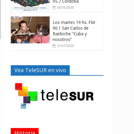
95.7 Córdoba
26/10/2020
Los martes 19 hs. FM
90.1 San Carlos de
Bariloche “Cuba y
nosotros”
31/07/2020
Vea TeleSUR en vivo
Historia