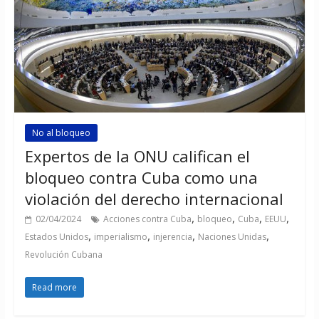
No al bloqueo
Expertos de la ONU califican el
bloqueo contra Cuba como una
violación del derecho internacional
,
,
,
,
02/04/2024
Acciones contra Cuba
bloqueo
Cuba
EEUU
,
,
,
,
Estados Unidos
imperialismo
injerencia
Naciones Unidas
Revolución Cubana
Read more