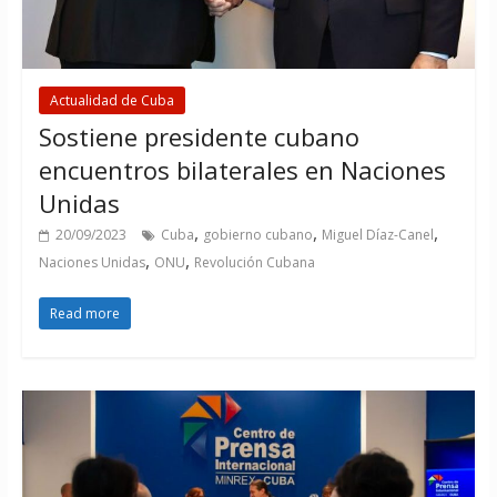
Actualidad de Cuba
Sostiene presidente cubano
encuentros bilaterales en Naciones
Unidas
,
,
,
20/09/2023
Cuba
gobierno cubano
Miguel Díaz-Canel
,
,
Naciones Unidas
ONU
Revolución Cubana
Read more