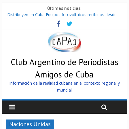
Últimas noticias:
Distribuyen en Cuba Equipos fotovoltaicos recibidos desde
Argentina
La ONU condena medidas de EE.UU contra Cuba
Cuba alerta sobre doctrina militar de dominación de EEUU
Nuevas sanciones de EEUU contra Cuba apuntan a la
cooperación militar con Rusia y China
Brutal represión contra los que marchan para que no se
venda la patria
Club Argentino de Periodistas
Amigos de Cuba
Información de la realidad cubana en el contexto regional y
mundial
Naciones Unidas