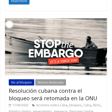
Read more
No al bloqueo
Noticia destacada
Resolución cubana contra el
bloqueo será retomada en la ONU
,
,
,
,
11/05/2022
Acciones contra Cuba
bloqueo
Cuba
EEUU
,
,
,
,
Estados Unidos
imperialismo
injerencia
Naciones Unidas