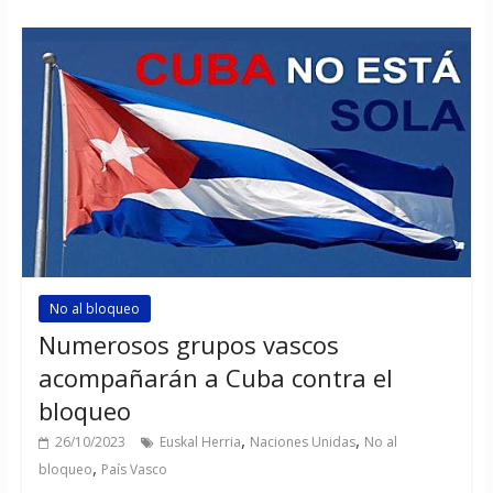
No al bloqueo
Numerosos grupos vascos
acompañarán a Cuba contra el
bloqueo
,
,
26/10/2023
Euskal Herria
Naciones Unidas
No al
,
bloqueo
País Vasco