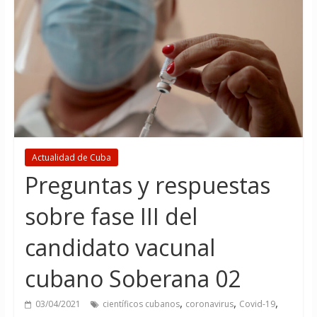
Actualidad de Cuba
Preguntas y respuestas
sobre fase III del
candidato vacunal
cubano Soberana 02
,
,
,
03/04/2021
científicos cubanos
coronavirus
Covid-19