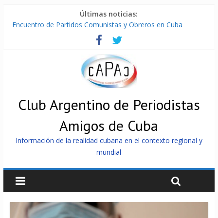
Últimas noticias:
Encuentro de Partidos Comunistas y Obreros en Cuba
Díaz-Canel: «Cuba no tiene que adoctrinar a nadie, no tiene
que exportar ideas; es la historia la que imparte lecciones»
Entregan en Cuba equipos fotovoltaicos a familias con niños
electrodependientes
ONU gestiona con “varios países interesados” envío de
combustible a Cuba
Cuba, la «Gaza silenciosa»
Club Argentino de Periodistas
Amigos de Cuba
Información de la realidad cubana en el contexto regional y
mundial