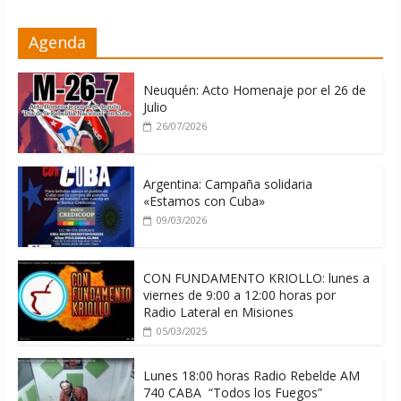
Díaz-Canel: «Cuba no tiene que
Agenda
adoctrinar a nadie, no tiene que
exportar ideas; es la historia la que
imparte lecciones»
Neuquén: Acto Homenaje por el 26 de
10/08/2026
Julio
26/07/2026
Argentina: Campaña solidaria
«Estamos con Cuba»
09/03/2026
CON FUNDAMENTO KRIOLLO: lunes a
viernes de 9:00 a 12:00 horas por
Radio Lateral en Misiones
05/03/2025
Lunes 18:00 horas Radio Rebelde AM
740 CABA “Todos los Fuegos”