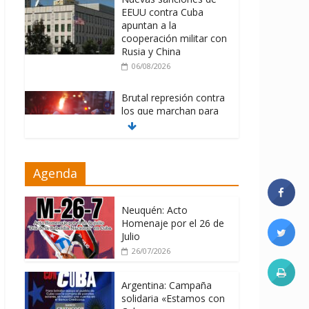
EEUU contra Cuba
apuntan a la
cooperación militar con
Rusia y China
06/08/2026
Brutal represión contra
los que marchan para
que no se venda la
patria
06/08/2026
Agenda
La ONU condena
medidas de EE.UU
contra Cuba
Neuquén: Acto
Homenaje por el 26 de
06/08/2026
Julio
26/07/2026
Argentina: Campaña
solidaria «Estamos con