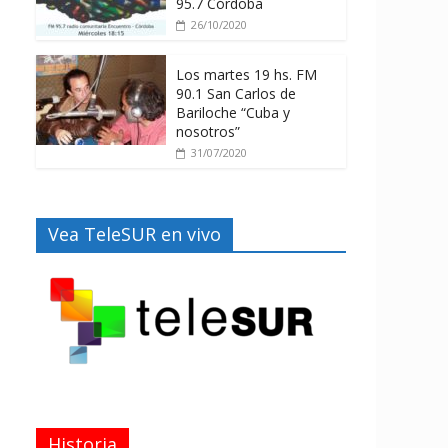
95.7 Córdoba
26/10/2020
Los martes 19 hs. FM
90.1 San Carlos de
Bariloche “Cuba y
nosotros”
31/07/2020
Vea TeleSUR en vivo
Historia