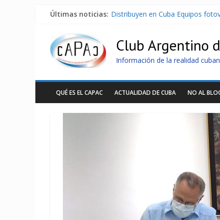
Últimas noticias:
Distribuyen en Cuba Equipos fotov
La ONU condena medidas de EE.U
Cuba alerta sobre doctrina milita
Club Argentino 
Nuevas sanciones de EEUU contra 
Brutal represión contra los que m
Información de la realidad cuban
QUÉ ES EL CAPAC
ACTUALIDAD DE CUBA
NO AL BL