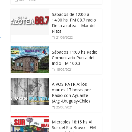
Sábados de 12:00 a
14;00 hs. FM 88.7 radio
De la azotea – Mar del
Plata
→
21/06/2022
Sábados 11:00 hs Radio
Comunitaria Punta del
Indio FM 100.3
15/09/2021
A VOS PATRIA: los
martes 17 horas por
Radio con Aguante
(Arg.-Uruguay-Chile)
25/03/2021
Miercoles 18:15 hs Al
Sur del Rio Bravo – FM