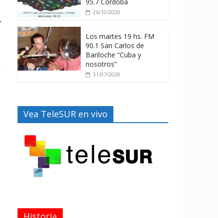
95.7 Córdoba
26/10/2020
→
Los martes 19 hs. FM
90.1 San Carlos de
Bariloche “Cuba y
nosotros”
31/07/2020
Vea TeleSUR en vivo
Historia