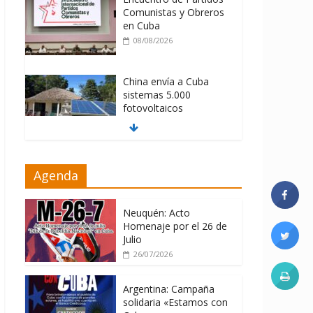
Comunistas y Obreros
en Cuba
08/08/2026
China envía a Cuba
sistemas 5.000
fotovoltaicos
08/08/2026
ONU gestiona con
Agenda
“varios países
interesados” envío de
combustible a Cuba
Neuquén: Acto
08/08/2026
Homenaje por el 26 de
Julio
26/07/2026
Argentina: Campaña
solidaria «Estamos con