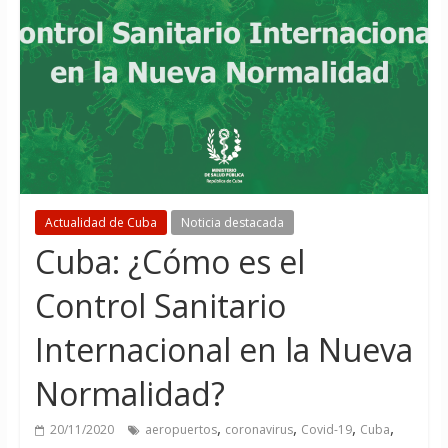
Actualidad de Cuba
Noticia destacada
Cuba: ¿Cómo es el
Control Sanitario
Internacional en la Nueva
Normalidad?
,
,
,
,
20/11/2020
aeropuertos
coronavirus
Covid-19
Cuba