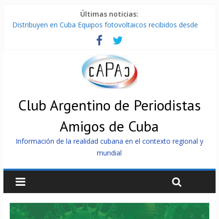
Últimas noticias:
Distribuyen en Cuba Equipos fotovoltaicos recibidos desde
Argentina
La ONU condena medidas de EE.UU contra Cuba
Cuba alerta sobre doctrina militar de dominación de EEUU
Nuevas sanciones de EEUU contra Cuba apuntan a la
cooperación militar con Rusia y China
Brutal represión contra los que marchan para que no se
venda la patria
Club Argentino de Periodistas
Amigos de Cuba
Información de la realidad cubana en el contexto regional y
mundial