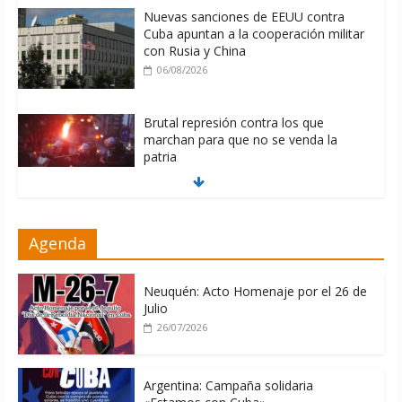
Nuevas sanciones de EEUU contra
Cuba apuntan a la cooperación militar
con Rusia y China
06/08/2026
Brutal represión contra los que
marchan para que no se venda la
patria
06/08/2026
La ONU condena medidas de EE.UU
Agenda
contra Cuba
06/08/2026
Neuquén: Acto Homenaje por el 26 de
Julio
26/07/2026
Argentina: Campaña solidaria