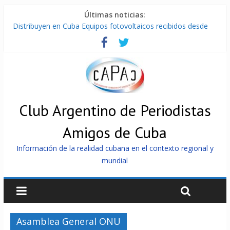
Últimas noticias:
Distribuyen en Cuba Equipos fotovoltaicos recibidos desde
Argentina
La ONU condena medidas de EE.UU contra Cuba
Cuba alerta sobre doctrina militar de dominación de EEUU
Nuevas sanciones de EEUU contra Cuba apuntan a la
cooperación militar con Rusia y China
Brutal represión contra los que marchan para que no se
venda la patria
Club Argentino de Periodistas
Amigos de Cuba
Información de la realidad cubana en el contexto regional y
mundial
Asamblea General ONU