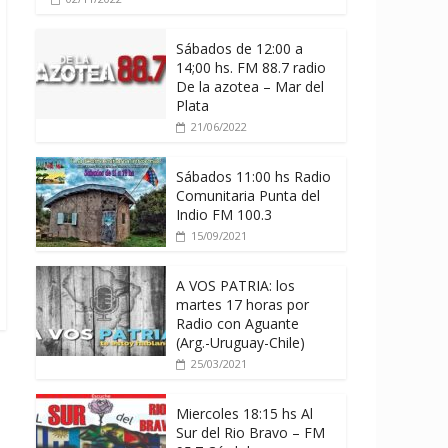
Sábados de 12:00 a
14;00 hs. FM 88.7 radio
De la azotea – Mar del
Plata
21/06/2022
Sábados 11:00 hs Radio
Comunitaria Punta del
Indio FM 100.3
15/09/2021
A VOS PATRIA: los
martes 17 horas por
Radio con Aguante
(Arg.-Uruguay-Chile)
25/03/2021
Miercoles 18:15 hs Al
Sur del Rio Bravo – FM