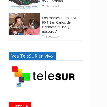
95.7 Córdoba
26/10/2020
Los martes 19 hs. FM
90.1 San Carlos de
Bariloche “Cuba y
nosotros”
31/07/2020
Vea TeleSUR en vivo
Historia