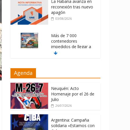
La Habana avanza en
reconexión tras nuevo
apagón
03/08/2026
Más de 7 000
contenedores
impedidos de llegar a
Cuba
03/08/2026
Milei firmó
Agenda
memorándum con
EE.UU sin informarlo
Neuquén: Acto
04/08/2026
Homenaje por el 26 de
Julio
26/07/2026
Argentina: Campaña
solidaria «Estamos con