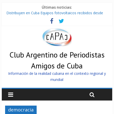
Últimas noticias:
Distribuyen en Cuba Equipos fotovoltaicos recibidos desde
Argentina
La ONU condena medidas de EE.UU contra Cuba
Cuba alerta sobre doctrina militar de dominación de EEUU
Nuevas sanciones de EEUU contra Cuba apuntan a la
cooperación militar con Rusia y China
Brutal represión contra los que marchan para que no se
venda la patria
Club Argentino de Periodistas
Amigos de Cuba
Información de la realidad cubana en el contexto regional y
mundial
democracia