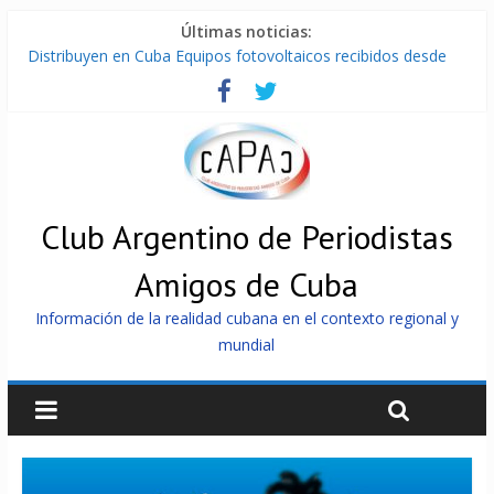
Últimas noticias:
Distribuyen en Cuba Equipos fotovoltaicos recibidos desde
Argentina
La ONU condena medidas de EE.UU contra Cuba
Cuba alerta sobre doctrina militar de dominación de EEUU
Nuevas sanciones de EEUU contra Cuba apuntan a la
cooperación militar con Rusia y China
Brutal represión contra los que marchan para que no se
venda la patria
Club Argentino de Periodistas
Amigos de Cuba
Información de la realidad cubana en el contexto regional y
mundial