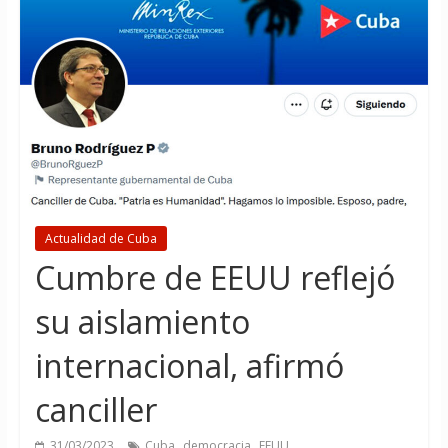
Actualidad de Cuba
Cumbre de EEUU reflejó
su aislamiento
internacional, afirmó
canciller
,
,
31/03/2023
Cuba
democracia
EEUU