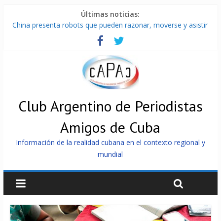
Últimas noticias:
China presenta robots que pueden razonar, moverse y asistir
a personas
Nuevas sanciones de EEUU contra Cuba apuntan a la
cooperación militar con Rusia y China
Brutal represión contra los que marchan para que no se
venda la patria
Distribuyen en Cuba Equipos fotovoltaicos recibidos desde
Argentina
Club Argentino de Periodistas
Milei firmó memorándum con EE.UU sin informarlo
Amigos de Cuba
Información de la realidad cubana en el contexto regional y
mundial