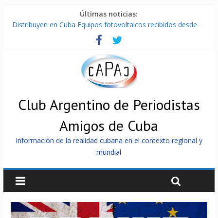
Últimas noticias:
Distribuyen en Cuba Equipos fotovoltaicos recibidos desde
Argentina
La ONU condena medidas de EE.UU contra Cuba
Cuba alerta sobre doctrina militar de dominación de EEUU
Nuevas sanciones de EEUU contra Cuba apuntan a la
cooperación militar con Rusia y China
Brutal represión contra los que marchan para que no se
venda la patria
Club Argentino de Periodistas
Amigos de Cuba
Información de la realidad cubana en el contexto regional y
mundial