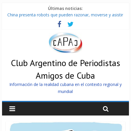
Últimas noticias:
China presenta robots que pueden razonar, moverse y asistir
a personas
Nuevas sanciones de EEUU contra Cuba apuntan a la
cooperación militar con Rusia y China
Brutal represión contra los que marchan para que no se
venda la patria
Distribuyen en Cuba Equipos fotovoltaicos recibidos desde
Argentina
Club Argentino de Periodistas
Milei firmó memorándum con EE.UU sin informarlo
Amigos de Cuba
Información de la realidad cubana en el contexto regional y
mundial