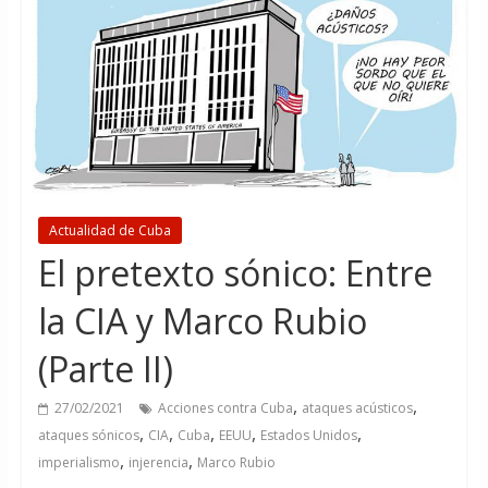
Actualidad de Cuba
El pretexto sónico: Entre
la CIA y Marco Rubio
(Parte II)
,
,
27/02/2021
Acciones contra Cuba
ataques acústicos
,
,
,
,
,
ataques sónicos
CIA
Cuba
EEUU
Estados Unidos
,
,
imperialismo
injerencia
Marco Rubio