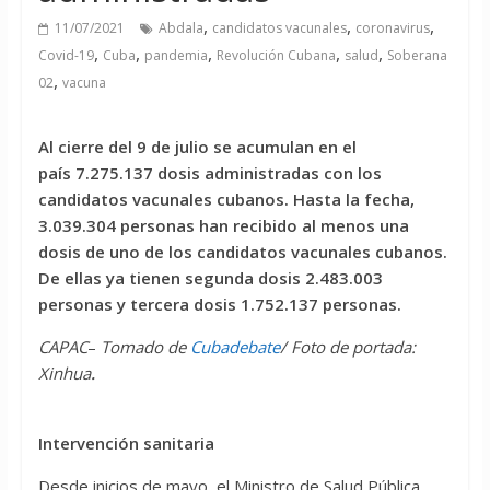
,
,
,
11/07/2021
Abdala
candidatos vacunales
coronavirus
,
,
,
,
,
Covid-19
Cuba
pandemia
Revolución Cubana
salud
Soberana
,
02
vacuna
Al cierre del 9 de julio se acumulan en el
país 7.275.137 dosis administradas con los
candidatos vacunales cubanos. Hasta la fecha,
3.039.304 personas han recibido al menos una
dosis de uno de los candidatos vacunales cubanos.
De ellas ya tienen segunda dosis 2.483.003
personas y tercera dosis 1.752.137 personas.
CAPAC
–
Tomado de
Cubadebate
/ Foto de portada:
Xinhua
.
Intervención sanitaria
Desde inicios de mayo, el Ministro de Salud Pública,