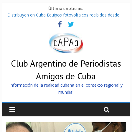
Últimas noticias:
Distribuyen en Cuba Equipos fotovoltaicos recibidos desde
Argentina
La ONU condena medidas de EE.UU contra Cuba
Cuba alerta sobre doctrina militar de dominación de EEUU
Nuevas sanciones de EEUU contra Cuba apuntan a la
cooperación militar con Rusia y China
Brutal represión contra los que marchan para que no se
venda la patria
Club Argentino de Periodistas
Amigos de Cuba
Información de la realidad cubana en el contexto regional y
mundial