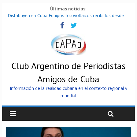
Últimas noticias:
Distribuyen en Cuba Equipos fotovoltaicos recibidos desde
Argentina
La ONU condena medidas de EE.UU contra Cuba
Cuba alerta sobre doctrina militar de dominación de EEUU
Nuevas sanciones de EEUU contra Cuba apuntan a la
cooperación militar con Rusia y China
Brutal represión contra los que marchan para que no se
venda la patria
Club Argentino de Periodistas
Amigos de Cuba
Información de la realidad cubana en el contexto regional y
mundial