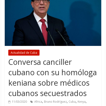
Actualidad de Cuba
Conversa canciller
cubano con su homóloga
keniana sobre médicos
cubanos secuestrados
,
,
,
,
11/03/2020
Africa
Bruno Rodríguez
Cuba
Kenya