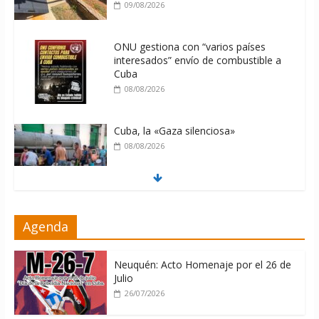
09/08/2026
ONU gestiona con “varios países
interesados” envío de combustible a
Cuba
08/08/2026
Cuba, la «Gaza silenciosa»
08/08/2026
Díaz-Canel: «Cuba no tiene que
Agenda
adoctrinar a nadie, no tiene que
exportar ideas; es la historia la que
imparte lecciones»
Neuquén: Acto Homenaje por el 26 de
10/08/2026
Julio
26/07/2026