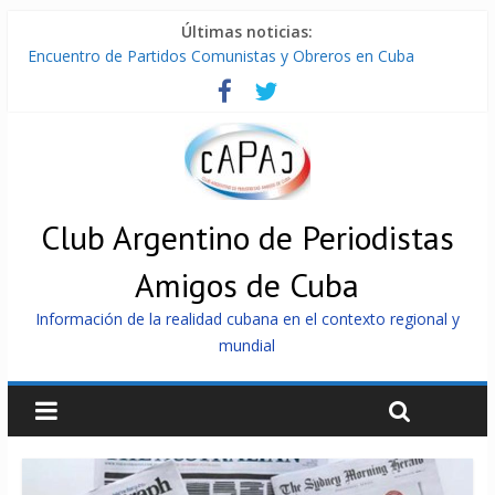
Últimas noticias:
Encuentro de Partidos Comunistas y Obreros en Cuba
Díaz-Canel: «Cuba no tiene que adoctrinar a nadie, no tiene
que exportar ideas; es la historia la que imparte lecciones»
Entregan en Cuba equipos fotovoltaicos a familias con niños
electrodependientes
ONU gestiona con “varios países interesados” envío de
combustible a Cuba
Cuba, la «Gaza silenciosa»
Club Argentino de Periodistas
Amigos de Cuba
Información de la realidad cubana en el contexto regional y
mundial