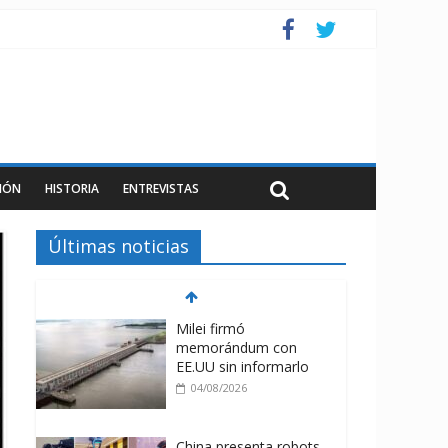
IÓN
HISTORIA
ENTREVISTAS
Últimas noticias
Milei firmó
memorándum con
EE.UU sin informarlo
04/08/2026
China presenta robots