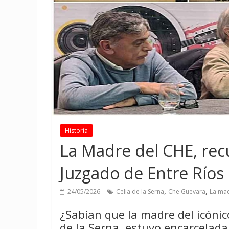
Historia
La Madre del CHE, re
Juzgado de Entre Ríos
,
,
24/05/2026
Celia de la Serna
Che Guevara
La mad
¿Sabían que la madre del icónic
de la Serna, estuvo encarcelad