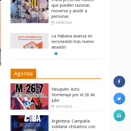
que pueden razonar,
moverse y asistir a
personas
04/08/2026
La Habana avanza en
reconexión tras nuevo
apagón
03/08/2026
Distribuyen en Cuba
Agenda
Equipos fotovoltaicos
recibidos desde
Argentina
Neuquén: Acto
06/08/2026
Homenaje por el 26 de
Julio
26/07/2026
Argentina: Campaña
solidaria «Estamos con