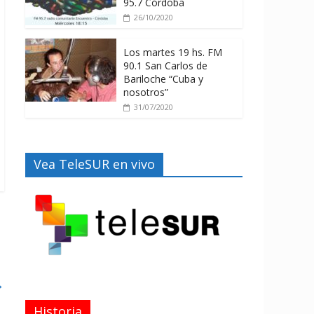
95.7 Córdoba
26/10/2020
Los martes 19 hs. FM
90.1 San Carlos de
Bariloche “Cuba y
nosotros”
31/07/2020
Vea TeleSUR en vivo
→
Historia