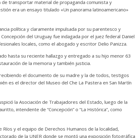
ron de transportar material de propaganda comunista y
stión era un ensayo titulado «Un panorama latinoamericano»
itancia política y claramente impulsada por su parentesco y
 Concepción del Uruguay fue indagada por el juez federal Daniel
sionales locales, como el abogado y escritor Delio Panizza.
o hasta su reciente hallazgo y entregado a su hijo menor 63
auración de la memoria y también justicia.
 recibiendo el documento de su madre y la de todos, testigos
bién es el director del Museo del Che La Pastera en San Martín
uspició la Asociación de Trabajadores del Estado, luego de la
auritto, intendente de “Concepción” o “La Histórica”, como
e Ríos y el equipo de Derechos Humanos de la localidad,
ctorado de la UNER donde se montó una exposición fotográfica