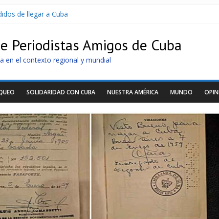
idos de llegar a Cuba
oltaicos recibidos desde Argentina
U sin informarlo
de Periodistas Amigos de Cuba
 razonar, moverse y asistir a personas
tras nuevo apagón
a en el contexto regional y mundial
OQUEO
SOLIDARIDAD CON CUBA
NUESTRA AMÉRICA
MUNDO
OPIN