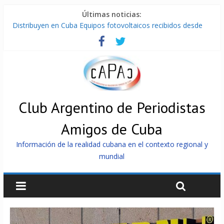
Últimas noticias:
Distribuyen en Cuba Equipos fotovoltaicos recibidos desde
Argentina
La ONU condena medidas de EE.UU contra Cuba
Cuba alerta sobre doctrina militar de dominación de EEUU
Nuevas sanciones de EEUU contra Cuba apuntan a la
cooperación militar con Rusia y China
Brutal represión contra los que marchan para que no se
venda la patria
Club Argentino de Periodistas
Amigos de Cuba
Información de la realidad cubana en el contexto regional y
mundial