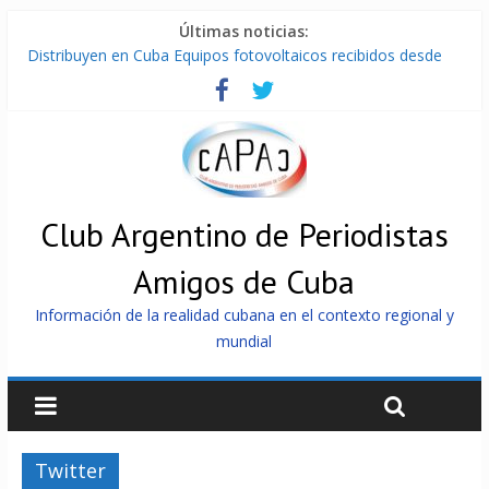
Últimas noticias:
Distribuyen en Cuba Equipos fotovoltaicos recibidos desde
Argentina
La ONU condena medidas de EE.UU contra Cuba
Cuba alerta sobre doctrina militar de dominación de EEUU
Nuevas sanciones de EEUU contra Cuba apuntan a la
cooperación militar con Rusia y China
Brutal represión contra los que marchan para que no se
venda la patria
Club Argentino de Periodistas
Amigos de Cuba
Información de la realidad cubana en el contexto regional y
mundial
Twitter