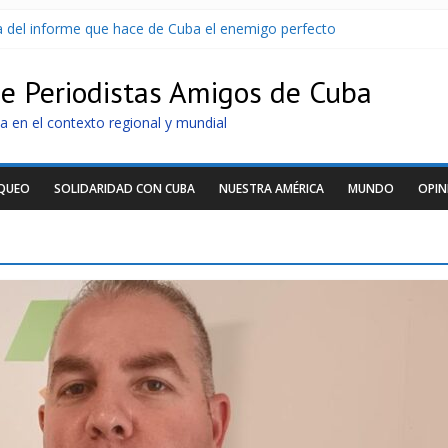
sa del informe que hace de Cuba el enemigo perfecto
U sin informarlo
 razonar, moverse y asistir a personas
de Periodistas Amigos de Cuba
tras nuevo apagón
idos de llegar a Cuba
a en el contexto regional y mundial
OQUEO
SOLIDARIDAD CON CUBA
NUESTRA AMÉRICA
MUNDO
OPIN