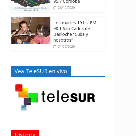
95.7 Córdoba
26/10/2020
Los martes 19 hs. FM
90.1 San Carlos de
Bariloche “Cuba y
nosotros”
31/07/2020
Vea TeleSUR en vivo
Historia