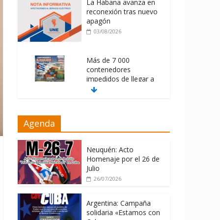
La Habana avanza en
reconexión tras nuevo
apagón
03/08/2026
Más de 7 000
contenedores
impedidos de llegar a
Cuba
03/08/2026
Milei firmó
Agenda
memorándum con
EE.UU sin informarlo
Neuquén: Acto
04/08/2026
Homenaje por el 26 de
Julio
26/07/2026
Argentina: Campaña
solidaria «Estamos con