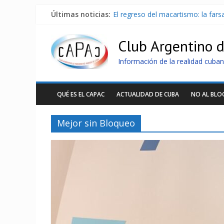
Últimas noticias:
El regreso del macartismo: la far
Milei firmó memorándum con EE.U
China presenta robots que pueden
Club Argentino 
La Habana avanza en reconexión 
Más de 7 000 contenedores imped
Información de la realidad cuban
QUÉ ES EL CAPAC
ACTUALIDAD DE CUBA
NO AL BL
Mejor sin Bloqueo