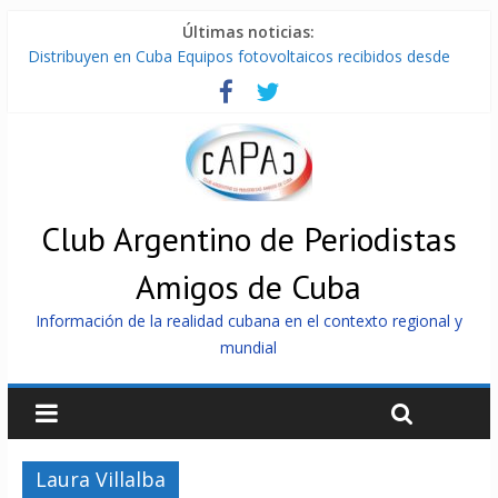
Últimas noticias:
Distribuyen en Cuba Equipos fotovoltaicos recibidos desde
Argentina
La ONU condena medidas de EE.UU contra Cuba
Cuba alerta sobre doctrina militar de dominación de EEUU
Nuevas sanciones de EEUU contra Cuba apuntan a la
cooperación militar con Rusia y China
Brutal represión contra los que marchan para que no se
venda la patria
Club Argentino de Periodistas
Amigos de Cuba
Información de la realidad cubana en el contexto regional y
mundial
Laura Villalba