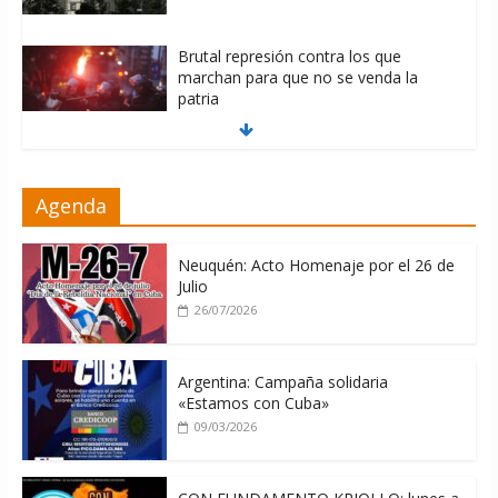
Brutal represión contra los que
marchan para que no se venda la
patria
06/08/2026
La ONU condena medidas de EE.UU
Agenda
contra Cuba
06/08/2026
Neuquén: Acto Homenaje por el 26 de
Julio
26/07/2026
Argentina: Campaña solidaria
«Estamos con Cuba»
09/03/2026