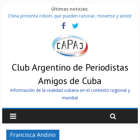
Últimas noticias:
China presenta robots que pueden razonar, moverse y asistir
a personas
Nuevas sanciones de EEUU contra Cuba apuntan a la
cooperación militar con Rusia y China
Brutal represión contra los que marchan para que no se
venda la patria
Distribuyen en Cuba Equipos fotovoltaicos recibidos desde
Argentina
Club Argentino de Periodistas
Milei firmó memorándum con EE.UU sin informarlo
Amigos de Cuba
Información de la realidad cubana en el contexto regional y
mundial
Francisca Andino