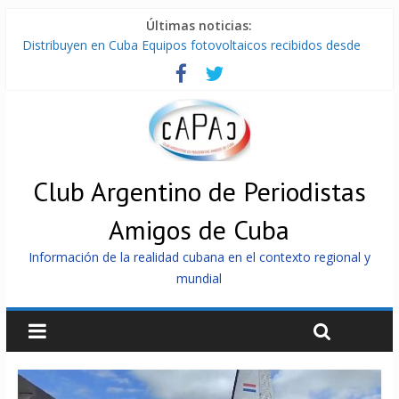
Últimas noticias:
Distribuyen en Cuba Equipos fotovoltaicos recibidos desde
Argentina
La ONU condena medidas de EE.UU contra Cuba
Cuba alerta sobre doctrina militar de dominación de EEUU
Nuevas sanciones de EEUU contra Cuba apuntan a la
cooperación militar con Rusia y China
Brutal represión contra los que marchan para que no se
venda la patria
Club Argentino de Periodistas
Amigos de Cuba
Información de la realidad cubana en el contexto regional y
mundial