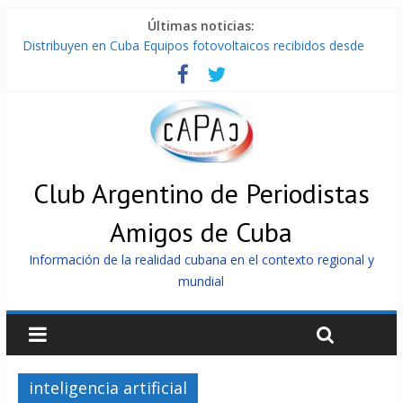
Últimas noticias:
Distribuyen en Cuba Equipos fotovoltaicos recibidos desde
Argentina
La ONU condena medidas de EE.UU contra Cuba
Cuba alerta sobre doctrina militar de dominación de EEUU
Nuevas sanciones de EEUU contra Cuba apuntan a la
cooperación militar con Rusia y China
Brutal represión contra los que marchan para que no se
venda la patria
Club Argentino de Periodistas
Amigos de Cuba
Información de la realidad cubana en el contexto regional y
mundial
inteligencia artificial