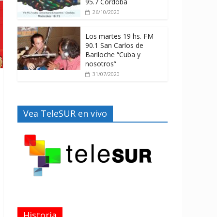
95.7 Córdoba
26/10/2020
Los martes 19 hs. FM
90.1 San Carlos de
Bariloche “Cuba y
nosotros”
31/07/2020
Vea TeleSUR en vivo
Historia