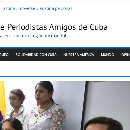
 razonar, moverse y asistir a personas
Cuba apuntan a la cooperación militar con Rusia y China
archan para que no se venda la patria
de Periodistas Amigos de Cuba
oltaicos recibidos desde Argentina
U sin informarlo
a en el contexto regional y mundial
OQUEO
SOLIDARIDAD CON CUBA
NUESTRA AMÉRICA
MUNDO
OPIN