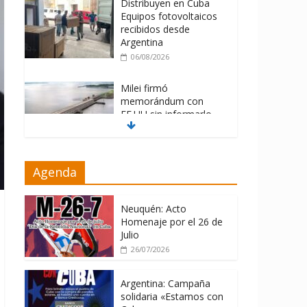
Distribuyen en Cuba
Equipos fotovoltaicos
recibidos desde
Argentina
06/08/2026
Milei firmó
memorándum con
EE.UU sin informarlo
04/08/2026
Nuevas sanciones de
Agenda
EEUU contra Cuba
apuntan a la
cooperación militar con
Neuquén: Acto
Rusia y China
Homenaje por el 26 de
Julio
06/08/2026
26/07/2026
Argentina: Campaña
solidaria «Estamos con