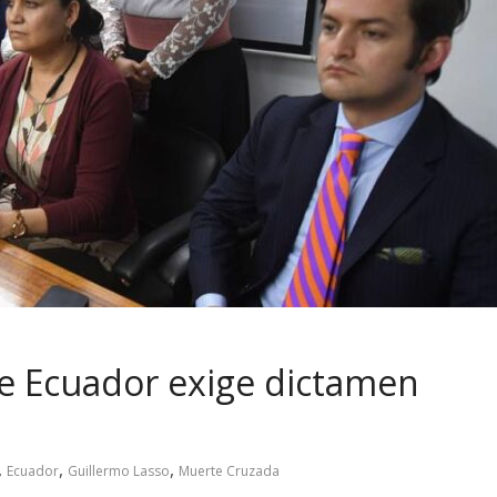
 de Ecuador exige dictamen
,
,
,
Ecuador
Guillermo Lasso
Muerte Cruzada