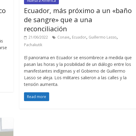
Nuestra América
co
Ecuador, más próximo a un «baño
de sangre» que a una
reconciliación
,
,
,
21/06/2022
Conaie
Ecuador
Guillermo Lasso
ás
Pachakutik
arse
El panorama en Ecuador se ensombrece a medida que
pasan las horas y la posibilidad de un diálogo entre los
manifestantes indígenas y el Gobierno de Guillermo
Lasso se aleja. Los militares salieron a las calles y la
tensión aumenta.
Read more