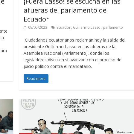
ue
¡Fuera Lasso! se escucha en las
afueras del parlamento de
Ecuador
,
,
09/05/2023
Ecuador
Guillermo Lasso
parlamento
dente
 la
Ciudadanos ecuatorianos reclaman hoy la salida del
presidente Guillermo Lasso en las afueras de la
para
Asamblea Nacional (Parlamento), donde los
legisladores discuten si avanzan con el proceso de
juicio político contra el mandatario.
Read more