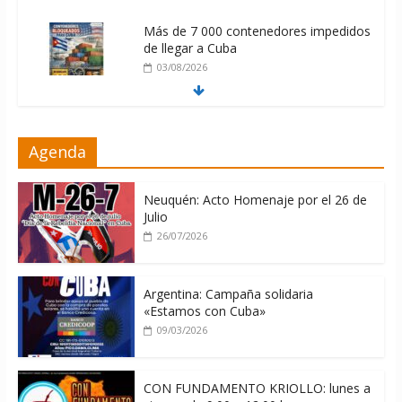
Más de 7 000 contenedores impedidos
de llegar a Cuba
03/08/2026
Milei firmó memorándum con EE.UU
Agenda
sin informarlo
04/08/2026
Neuquén: Acto Homenaje por el 26 de
Julio
26/07/2026
Argentina: Campaña solidaria
«Estamos con Cuba»
09/03/2026
CON FUNDAMENTO KRIOLLO: lunes a