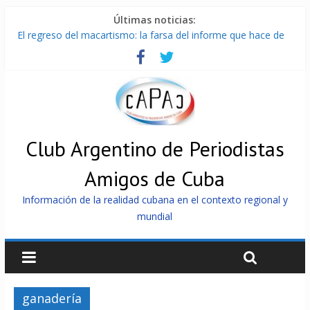
Últimas noticias:
El regreso del macartismo: la farsa del informe que hace de
Cuba el enemigo perfecto
Milei firmó memorándum con EE.UU sin informarlo
China presenta robots que pueden razonar, moverse y asistir
a personas
La Habana avanza en reconexión tras nuevo apagón
Más de 7 000 contenedores impedidos de llegar a Cuba
Club Argentino de Periodistas
Amigos de Cuba
Información de la realidad cubana en el contexto regional y
mundial
ganadería