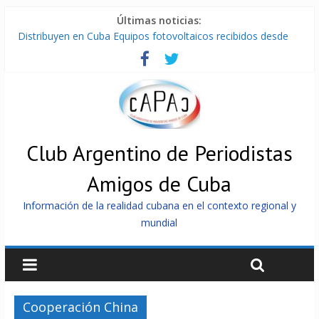
Últimas noticias:
Distribuyen en Cuba Equipos fotovoltaicos recibidos desde
Argentina
La ONU condena medidas de EE.UU contra Cuba
Cuba alerta sobre doctrina militar de dominación de EEUU
Nuevas sanciones de EEUU contra Cuba apuntan a la
cooperación militar con Rusia y China
Brutal represión contra los que marchan para que no se
venda la patria
Club Argentino de Periodistas
Amigos de Cuba
Información de la realidad cubana en el contexto regional y
mundial
Cooperación China