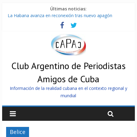
Últimas noticias:
La Habana avanza en reconexión tras nuevo apagón
Brutal represión contra los que marchan para que no se
venda la patria
Distribuyen en Cuba Equipos fotovoltaicos recibidos desde
Argentina
Milei firmó memorándum con EE.UU sin informarlo
China presenta robots que pueden razonar, moverse y asistir
a personas
Club Argentino de Periodistas
Amigos de Cuba
Información de la realidad cubana en el contexto regional y
mundial
Belice