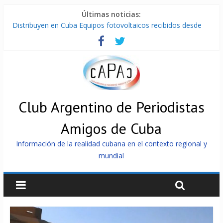
Últimas noticias:
Distribuyen en Cuba Equipos fotovoltaicos recibidos desde
Argentina
La ONU condena medidas de EE.UU contra Cuba
Cuba alerta sobre doctrina militar de dominación de EEUU
Nuevas sanciones de EEUU contra Cuba apuntan a la
cooperación militar con Rusia y China
Brutal represión contra los que marchan para que no se
venda la patria
Club Argentino de Periodistas
Amigos de Cuba
Información de la realidad cubana en el contexto regional y
mundial