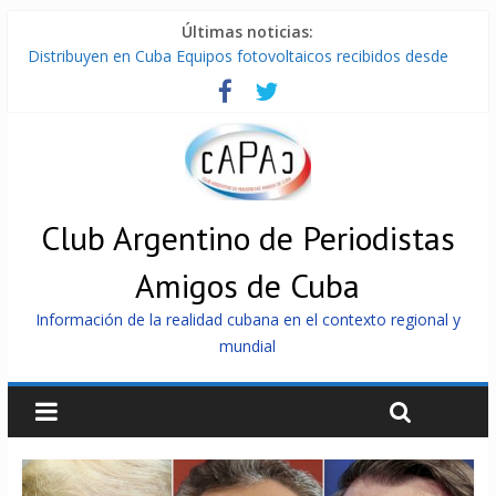
Últimas noticias:
Distribuyen en Cuba Equipos fotovoltaicos recibidos desde
Argentina
La ONU condena medidas de EE.UU contra Cuba
Cuba alerta sobre doctrina militar de dominación de EEUU
Nuevas sanciones de EEUU contra Cuba apuntan a la
cooperación militar con Rusia y China
Brutal represión contra los que marchan para que no se
venda la patria
Club Argentino de Periodistas
Amigos de Cuba
Información de la realidad cubana en el contexto regional y
mundial