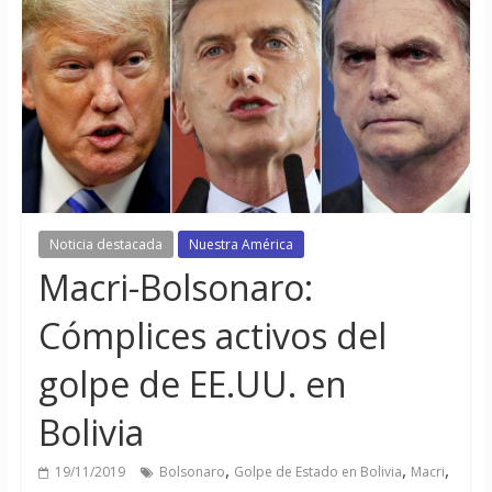
Noticia destacada
Nuestra América
Macri-Bolsonaro:
Cómplices activos del
golpe de EE.UU. en
Bolivia
,
,
,
19/11/2019
Bolsonaro
Golpe de Estado en Bolivia
Macri