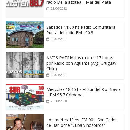
radio De la azotea – Mar del Plata
21/06/2022
Sábados 11:00 hs Radio Comunitaria
Punta del Indio FM 100.3
15/09/2021
A VOS PATRIA: los martes 17 horas
por Radio con Aguante (Arg.-Uruguay-
Chile)
25/03/2021
Miercoles 18:15 hs Al Sur del Rio Bravo
– FM 95.7 Córdoba
26/10/2020
Los martes 19 hs. FM 90.1 San Carlos
de Bariloche “Cuba y nosotros”