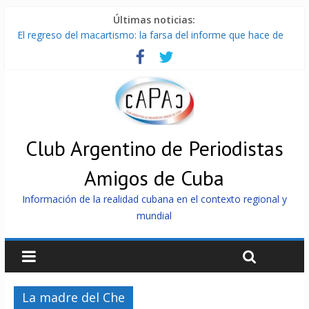
Últimas noticias:
El regreso del macartismo: la farsa del informe que hace de
Cuba el enemigo perfecto
Milei firmó memorándum con EE.UU sin informarlo
China presenta robots que pueden razonar, moverse y asistir
a personas
La Habana avanza en reconexión tras nuevo apagón
Más de 7 000 contenedores impedidos de llegar a Cuba
Club Argentino de Periodistas
Amigos de Cuba
Información de la realidad cubana en el contexto regional y
mundial
La madre del Che