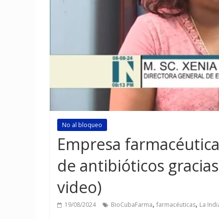
No al bloqueo
Empresa farmacéutica
de antibióticos gracias
video)
,
,
19/08/2024
BioCubaFarma
farmacéuticas
La Indi