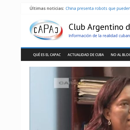
Últimas noticias:
China presenta robots que pueden
Nuevas sanciones de EEUU contra 
Brutal represión contra los que m
Club Argentino 
Distribuyen en Cuba Equipos fotov
Milei firmó memorándum con EE.U
Información de la realidad cuban
QUÉ ES EL CAPAC
ACTUALIDAD DE CUBA
NO AL BL