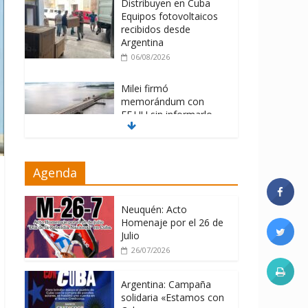
Distribuyen en Cuba
Equipos fotovoltaicos
recibidos desde
Argentina
06/08/2026
Milei firmó
memorándum con
EE.UU sin informarlo
04/08/2026
Nuevas sanciones de
Agenda
EEUU contra Cuba
apuntan a la
cooperación militar con
Neuquén: Acto
Rusia y China
Homenaje por el 26 de
Julio
06/08/2026
26/07/2026
Argentina: Campaña
solidaria «Estamos con