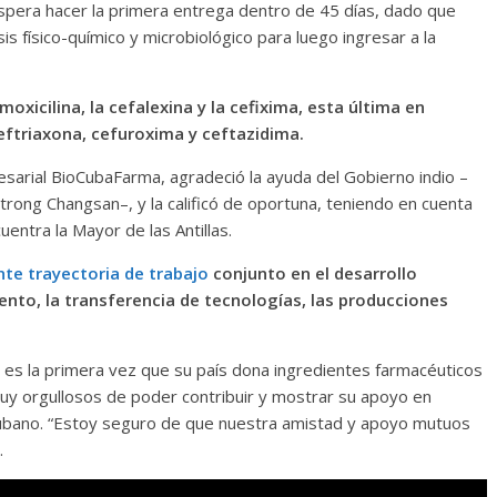
 espera hacer la primera entrega dentro de 45 días, dado que
s físico-químico y microbiológico para luego ingresar a la
oxicilina, la cefalexina y la cefixima, esta última en
ceftriaxona, cefuroxima y ceftazidima.
arial BioCubaFarma, agradeció la ayuda del Gobierno indio –
trong Changsan–, y la calificó de oportuna, teniendo en cuenta
entra la Mayor de las Antillas.
nte trayectoria de trabajo
conjunto en el desarrollo
nto, la transferencia de tecnologías, las producciones
s la primera vez que su país dona ingredientes farmacéuticos
muy orgullosos de poder contribuir y mostrar su apoyo en
o cubano. “Estoy seguro de que nuestra amistad y apoyo mutuos
.