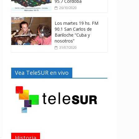
95.7 Córdoba
26/10/2020
Los martes 19 hs. FM
90.1 San Carlos de
Bariloche “Cuba y
nosotros”
31/07/2020
Vea TeleSUR en vivo
Historia