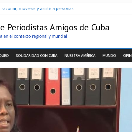
 razonar, moverse y asistir a personas
Cuba apuntan a la cooperación militar con Rusia y China
archan para que no se venda la patria
de Periodistas Amigos de Cuba
oltaicos recibidos desde Argentina
U sin informarlo
a en el contexto regional y mundial
OQUEO
SOLIDARIDAD CON CUBA
NUESTRA AMÉRICA
MUNDO
OPIN