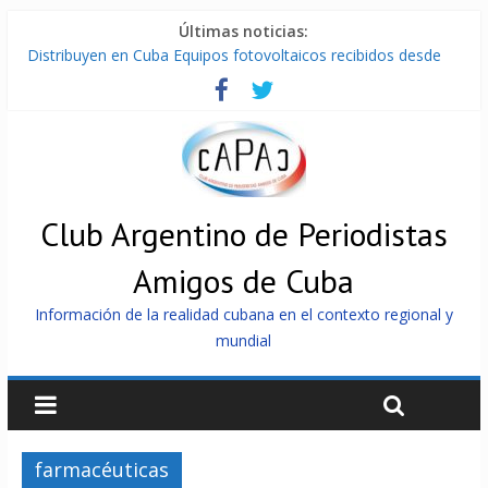
Últimas noticias:
Distribuyen en Cuba Equipos fotovoltaicos recibidos desde
Argentina
La ONU condena medidas de EE.UU contra Cuba
Cuba alerta sobre doctrina militar de dominación de EEUU
Nuevas sanciones de EEUU contra Cuba apuntan a la
cooperación militar con Rusia y China
Brutal represión contra los que marchan para que no se
venda la patria
Club Argentino de Periodistas
Amigos de Cuba
Información de la realidad cubana en el contexto regional y
mundial
farmacéuticas