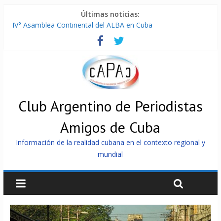
Últimas noticias:
IV° Asamblea Continental del ALBA en Cuba
ONU gestiona con “varios países interesados” envío de
combustible a Cuba
Cuba, la «Gaza silenciosa»
Encuentro de Partidos Comunistas y Obreros en Cuba
China envía a Cuba sistemas 5.000 fotovoltaicos
Club Argentino de Periodistas
Amigos de Cuba
Información de la realidad cubana en el contexto regional y
mundial