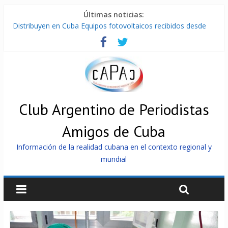
Últimas noticias:
Distribuyen en Cuba Equipos fotovoltaicos recibidos desde
Argentina
La ONU condena medidas de EE.UU contra Cuba
Cuba alerta sobre doctrina militar de dominación de EEUU
Nuevas sanciones de EEUU contra Cuba apuntan a la
cooperación militar con Rusia y China
Brutal represión contra los que marchan para que no se
venda la patria
Club Argentino de Periodistas
Amigos de Cuba
Información de la realidad cubana en el contexto regional y
mundial